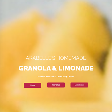
ARABELLE'S HOMEMADE
GRANOLA & LIMONADE
Heerlijk artisanaal | Natuurlijk lekker
Granola's
Limonades
Shop