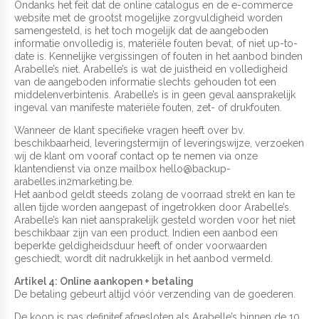
Ondanks het feit dat de online catalogus en de e-commerce
website met de grootst mogelijke zorgvuldigheid worden
samengesteld, is het toch mogelijk dat de aangeboden
informatie onvolledig is, materiële fouten bevat, of niet up-to-
date is. Kennelijke vergissingen of fouten in het aanbod binden
Arabelle’s niet. Arabelle’s is wat de juistheid en volledigheid
van de aangeboden informatie slechts gehouden tot een
middelenverbintenis. Arabelle’s is in geen geval aansprakelijk
ingeval van manifeste materiële fouten, zet- of drukfouten.
Wanneer de klant specifieke vragen heeft over bv.
beschikbaarheid, leveringstermijn of leveringswijze, verzoeken
wij de klant om vooraf contact op te nemen via onze
klantendienst via onze mailbox hello@backup-
arabelles.in2marketing.be.
Het aanbod geldt steeds zolang de voorraad strekt en kan te
allen tijde worden aangepast of ingetrokken door Arabelle’s.
Arabelle’s kan niet aansprakelijk gesteld worden voor het niet
beschikbaar zijn van een product. Indien een aanbod een
beperkte geldigheidsduur heeft of onder voorwaarden
geschiedt, wordt dit nadrukkelijk in het aanbod vermeld.
Artikel 4: Online aankopen + betaling
De betaling gebeurt altijd vóór verzending van de goederen.
De koop is pas definitef afgesloten als Arabelle’s binnen de 10