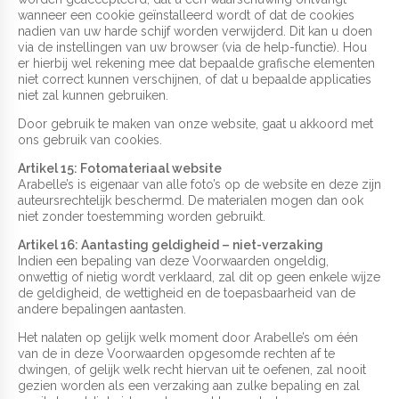
wanneer een cookie geïnstalleerd wordt of dat de cookies
nadien van uw harde schijf worden verwijderd. Dit kan u doen
via de instellingen van uw browser (via de help-functie). Hou
er hierbij wel rekening mee dat bepaalde grafische elementen
niet correct kunnen verschijnen, of dat u bepaalde applicaties
niet zal kunnen gebruiken.
Door gebruik te maken van onze website, gaat u akkoord met
ons gebruik van cookies.
Artikel 15: Fotomateriaal website
Arabelle’s is eigenaar van alle foto’s op de website en deze zijn
auteursrechtelijk beschermd. De materialen mogen dan ook
niet zonder toestemming worden gebruikt.
Artikel 16: Aantasting geldigheid – niet-verzaking
Indien een bepaling van deze Voorwaarden ongeldig,
onwettig of nietig wordt verklaard, zal dit op geen enkele wijze
de geldigheid, de wettigheid en de toepasbaarheid van de
andere bepalingen aantasten.
Het nalaten op gelijk welk moment door Arabelle’s om één
van de in deze Voorwaarden opgesomde rechten af te
dwingen, of gelijk welk recht hiervan uit te oefenen, zal nooit
gezien worden als een verzaking aan zulke bepaling en zal