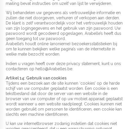
mailing bevat instructies om uzelf van lijst te verwijderen.
Wij behandelen uw gegevens als vertrouwelijke informatie en
zullen die niet doorgeven, verhuren of verkopen aan derden.
De klant is zelf verantwoordelijk voor het vertrouwelijk houden
van zijn logingegevens en het gebruik van zijn paswoord. Uw
paswoord wordt gecodeerd opgeslagen, Arabelle’s heeft dus
geen toegang tot uw paswoord.
Arabelle’s houdt online (anonieme) bezoekersstatistieken bij
om te kunnen bekijken welke pagina’s van de internetsite in
welke mate bezocht worden.
Indien u vragen heeft over deze privacy statement, kunt u ons
contacteren op hello@Arabelles.be.
Artikel 14: Gebruik van cookies
Tijdens een bezoek aan de site kunnen ‘cookies’ op de harde
schijf van uw computer geplaatst worden. Een cookie is een
tekstbestand dat door de server van een website in de
browser van uw computer of op uw mobiel apparaat geplaatst
wordt wanneer u een website raadpleegt. Cookies kunnen niet
worden gebruikt om personen te identificeren, een cookie kan
slechts een machine identificeren.
U kan uw internetbrowser zodanig instellen dat cookies niet
worden geaccepteerd, dat u een waarschuwing ontvangt