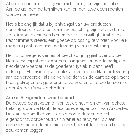
Alle op de internetsite genoemde termijnen zijn indicatief.
Aan de genoemde termijnen kunnen derhalve geen rechten
worden ontleend.
Het is belangrijk dat u bij ontvangst van uw producten
controleert of deze conform uw bestelling zijn, en als dit niet
zo is Arabelle’s hiervan binnen de 24u verwittigt. Arabelle’s
tracht immers steeds een goede oplossing te vinden voor elk
mogelijk probleem met de levering van je bestelling.
Het risico wegens verlies of beschadiging gaat over op de
klant vanaf hij (of een door hem aangewezen derde partij, die
niet de vervoerder is) de goederen fysiek in bezit heeft
gekregen. Het risico gaat echter al over op de klant bij levering
aan de vervoerder, als de vervoerder van de klant de opdracht
heeft gekregen de goederen te vervoeren en deze keuze niet
door Arabelle’s was geboden.
Artikel 6: Eigendomsvoorbehoud
De geleverde artikelen blijven tot op het moment van gehele
betaling door de klant, de exclusieve eigendom van Arabelle’s.
De klant verbindt er zich toe zo nodig derden op het
eigendomsvoorbehoud van Arabelle’s te wijzen, bv. aan
eenieder die op de nog niet geheel betaalde artikelen beslag
zou komen leggen.