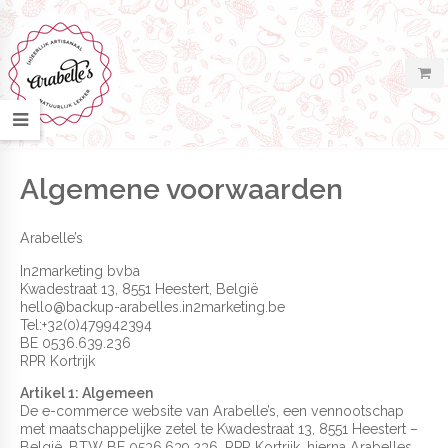
Algemene voorwaarden
Arabelle’s
In2marketing bvba
Kwadestraat 13, 8551 Heestert, België
hello@backup-arabelles.in2marketing.be
Tel:+32(0)479942394
BE 0536.639.236
RPR Kortrijk
Artikel 1: Algemeen
De e-commerce website van Arabelle’s, een vennootschap
met maatschappelijke zetel te Kwadestraat 13, 8551 Heestert –
België, BTW BE 0536.639.236, RPR Kortrijk, hierna Arabelles