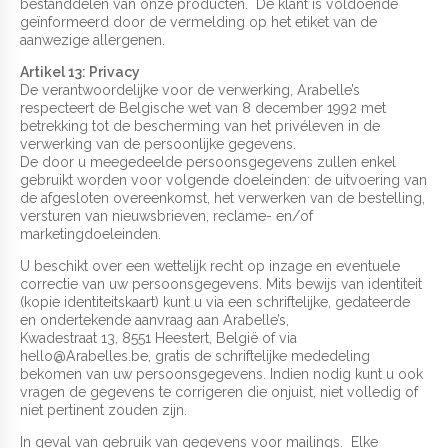
bestanddelen van onze producten. De klant is voldoende
geïnformeerd door de vermelding op het etiket van de
aanwezige allergenen.
Artikel 13: Privacy
De verantwoordelijke voor de verwerking, Arabelle’s
respecteert de Belgische wet van 8 december 1992 met
betrekking tot de bescherming van het privéleven in de
verwerking van de persoonlijke gegevens.
De door u meegedeelde persoonsgegevens zullen enkel
gebruikt worden voor volgende doeleinden: de uitvoering van
de afgesloten overeenkomst, het verwerken van de bestelling,
versturen van nieuwsbrieven, reclame- en/of
marketingdoeleinden.
U beschikt over een wettelijk recht op inzage en eventuele
correctie van uw persoonsgegevens. Mits bewijs van identiteit
(kopie identiteitskaart) kunt u via een schriftelijke, gedateerde
en ondertekende aanvraag aan Arabelle’s,
Kwadestraat 13, 8551 Heestert, België of via
hello@Arabelles.be, gratis de schriftelijke mededeling
bekomen van uw persoonsgegevens. Indien nodig kunt u ook
vragen de gegevens te corrigeren die onjuist, niet volledig of
niet pertinent zouden zijn.
In geval van gebruik van gegevens voor mailings. Elke