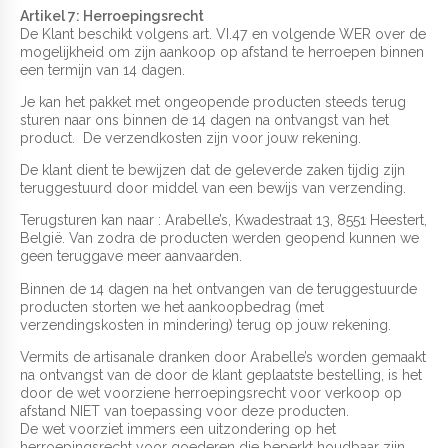
Artikel 7: Herroepingsrecht
De Klant beschikt volgens art. VI.47 en volgende WER over de
mogelijkheid om zijn aankoop op afstand te herroepen binnen
een termijn van 14 dagen.
Je kan het pakket met ongeopende producten steeds terug
sturen naar ons binnen de 14 dagen na ontvangst van het
product. De verzendkosten zijn voor jouw rekening.
De klant dient te bewijzen dat de geleverde zaken tijdig zijn
teruggestuurd door middel van een bewijs van verzending.
Terugsturen kan naar : Arabelle’s, Kwadestraat 13, 8551 Heestert,
België. Van zodra de producten werden geopend kunnen we
geen teruggave meer aanvaarden.
Binnen de 14 dagen na het ontvangen van de teruggestuurde
producten storten we het aankoopbedrag (met
verzendingskosten in mindering) terug op jouw rekening.
Vermits de artisanale dranken door Arabelle’s worden gemaakt
na ontvangst van de door de klant geplaatste bestelling, is het
door de wet voorziene herroepingsrecht voor verkoop op
afstand NIET van toepassing voor deze producten.
De wet voorziet immers een uitzondering op het
herroepingsrecht voor goederen die beperkt houdbaar zijn.