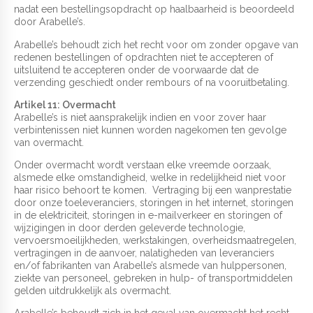
nadat een bestellingsopdracht op haalbaarheid is beoordeeld
door Arabelle’s.
Arabelle’s behoudt zich het recht voor om zonder opgave van
redenen bestellingen of opdrachten niet te accepteren of
uitsluitend te accepteren onder de voorwaarde dat de
verzending geschiedt onder rembours of na vooruitbetaling.
Artikel 11: Overmacht
Arabelle’s is niet aansprakelijk indien en voor zover haar
verbintenissen niet kunnen worden nagekomen ten gevolge
van overmacht.
Onder overmacht wordt verstaan elke vreemde oorzaak,
alsmede elke omstandigheid, welke in redelijkheid niet voor
haar risico behoort te komen. Vertraging bij een wanprestatie
door onze toeleveranciers, storingen in het internet, storingen
in de elektriciteit, storingen in e-mailverkeer en storingen of
wijzigingen in door derden geleverde technologie,
vervoersmoeilijkheden, werkstakingen, overheidsmaatregelen,
vertragingen in de aanvoer, nalatigheden van leveranciers
en/of fabrikanten van Arabelle’s alsmede van hulppersonen,
ziekte van personeel, gebreken in hulp- of transportmiddelen
gelden uitdrukkelijk als overmacht.
Arabelle’s behoudt zich in het geval van overmacht het recht