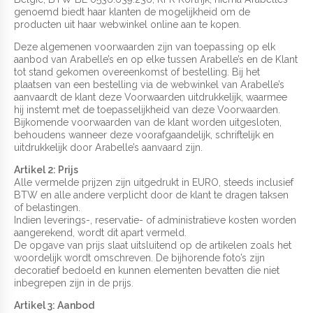
genoemd biedt haar klanten de mogelijkheid om de
producten uit haar webwinkel online aan te kopen.
Deze algemenen voorwaarden zijn van toepassing op elk
aanbod van Arabelle’s en op elke tussen Arabelle’s en de Klant
tot stand gekomen overeenkomst of bestelling. Bij het
plaatsen van een bestelling via de webwinkel van Arabelle’s
aanvaardt de klant deze Voorwaarden uitdrukkelijk, waarmee
hij instemt met de toepasselijkheid van deze Voorwaarden.
Bijkomende voorwaarden van de klant worden uitgesloten,
behoudens wanneer deze voorafgaandelijk, schriftelijk en
uitdrukkelijk door Arabelle’s aanvaard zijn.
Artikel 2: Prijs
Alle vermelde prijzen zijn uitgedrukt in EURO, steeds inclusief
BTW en alle andere verplicht door de klant te dragen taksen
of belastingen.
Indien leverings-, reservatie- of administratieve kosten worden
aangerekend, wordt dit apart vermeld.
De opgave van prijs slaat uitsluitend op de artikelen zoals het
woordelijk wordt omschreven. De bijhorende foto’s zijn
decoratief bedoeld en kunnen elementen bevatten die niet
inbegrepen zijn in de prijs.
Artikel 3: Aanbod