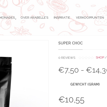
IMONADES
OVER ARABELLE’S
INSPIRATIE
VERKOOPPUNTEN
SUPER CHOC
SHOP
0
REVIEWS
0
O
€
7,50
-
€
14,
U
T
O
F
5
GEWICHT (GRAM)
€
10,55