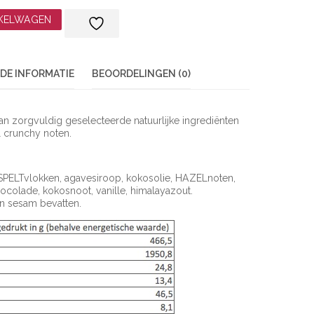
K
L
NKELWAGEN
A
S
DE INFORMATIE
BEOORDELINGEN (0)
S
E
n zorgvuldig geselecteerde natuurlijke ingrediënten
:
 crunchy noten.
€
7
SPELTvlokken, agavesiroop, kokosolie, HAZELnoten,
olade, kokosnoot, vanille, himalayazout.
,
n sesam bevatten.
5
0
T
O