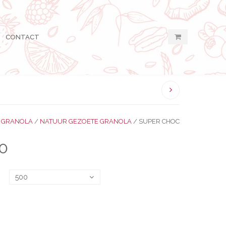
CONTACT
/
GRANOLA
/
NATUUR GEZOETE GRANOLA
/ SUPER CHOC
P
30
R
I
500
J
S