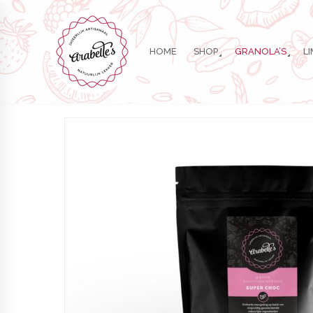
HOME
SHOP
GRANOLA’S
L