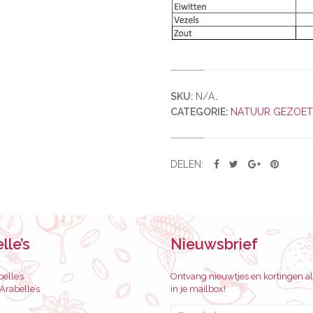
SKU:
N/A
.
CATEGORIE:
NATUUR GEZOET
DELEN:
lle’s
Nieuwsbrief
elle’s
Ontvang nieuwtjes en kortingen al
rabelle’s
in je mailbox!