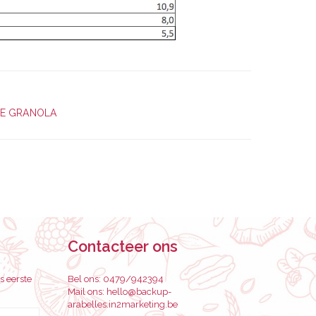
T
€
1
4
,
3
E GRANOLA
0
Contacteer ons
s eerste
Bel ons:
0479/942394
Mail ons:
hello@backup-
arabelles.in2marketing.be