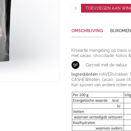
S
TOEVOEGEN AAN WI
U
P
E
R
OMSCHRIJVING
BIJKOMEN
C
H
O
C
Krokante mengeling op basis va
A
met cacao, chocolade, kokos &
A
N
Gezoet met de natuur
T
Ingrediënten
: HAVERvlokken, 
A
CASHEWnoten, cacao, pure choc
L
Kan sporen van andere noten e