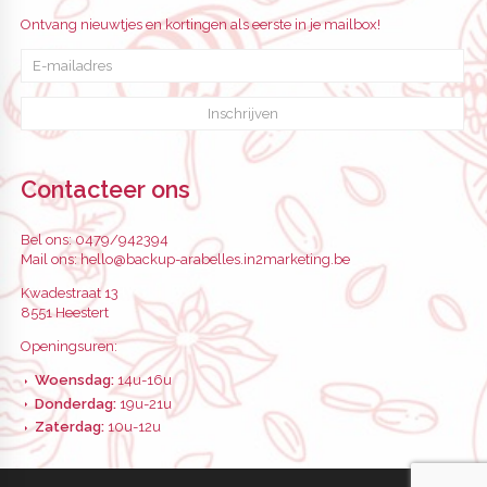
Ontvang nieuwtjes en kortingen als eerste in je mailbox!
Contacteer ons
Bel ons:
0479/942394
Mail ons:
hello@backup-arabelles.in2marketing.be
Kwadestraat 13
8551 Heestert
Openingsuren:
Woensdag:
14u-16u
Donderdag:
19u-21u
Zaterdag:
10u-12u