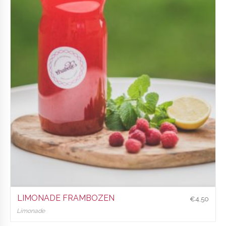
LIMONADE FRAMBOZEN
€
4,50
Limonade
€
4,50