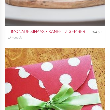
LIMONADE SINAAS + KANEEL / GEMBER
€
4,50
Limonade
€
4,50