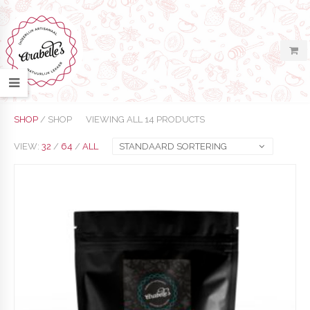
SHOP
/ SHOP
VIEWING ALL 14 PRODUCTS
VIEW:
32
/
64
/
ALL
STANDAARD SORTERING