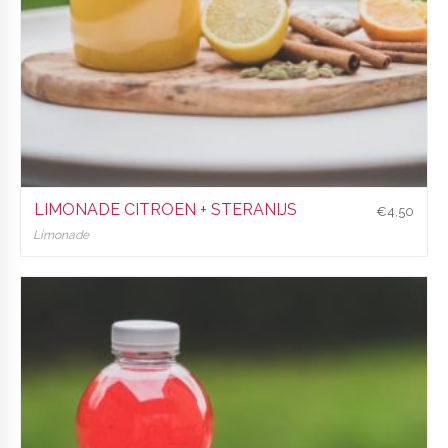
LIMONADE CITROEN + STERANIJS
€
4,50
Limonade
€
4,50