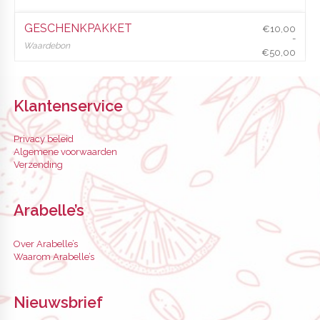
GESCHENKPAKKET
€
10,00
-
Waardebon
€
50,00
P
€
10,00
€
50,00
r
i
j
s
Klantenservice
k
l
a
s
Privacy beleid
s
Algemene voorwaarden
e
:
Verzending
€
1
0
,
Arabelle’s
0
0
t
o
Over Arabelle’s
t
€
Waarom Arabelle’s
5
0
,
0
Nieuwsbrief
0