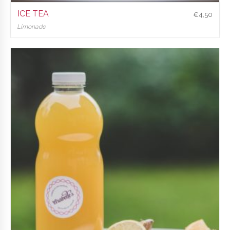
ICE TEA
€
4,50
Limonade
€
4,50